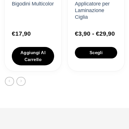
Bigodini Multicolor
Applicatore per
Laminazione
Ciglia
Fasc
€
17,90
€
3,90
-
€
29,90
di
prez
da
Aggiungi Al
Scegli
€3,9
Carrello
a
Questo
€29,
prodotto
ha
più
varianti.
Le
opzioni
possono
essere
scelte
nella