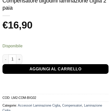
Compensatore bigodini laminazione ciglia 2
paia
€
16,90
Disponibile
Compensatore bigodini laminazione ciglia 2 paia quantità
AGGIUNGI AL CARRELLO
COD:
LM2-COM-BIG02
Categorie:
Accessori Laminazione Ciglia
,
Compensatori
,
Laminazione
Ciglia