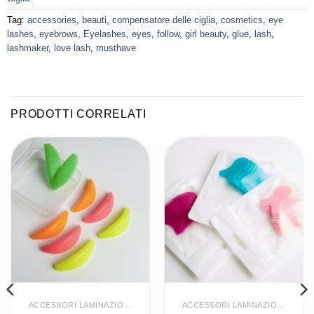
Tag:
accessories
,
beauti
,
compensatore delle ciglia
,
cosmetics
,
eye
lashes
,
eyebrows
,
Eyelashes
,
eyes
,
follow
,
girl beauty
,
glue
,
lash
,
lashmaker
,
love lash
,
musthave
PRODOTTI CORRELATI
ACCESSORI LAMINAZIONE CIGLIA
ACCESSORI LAMINAZIONE CIGLIA