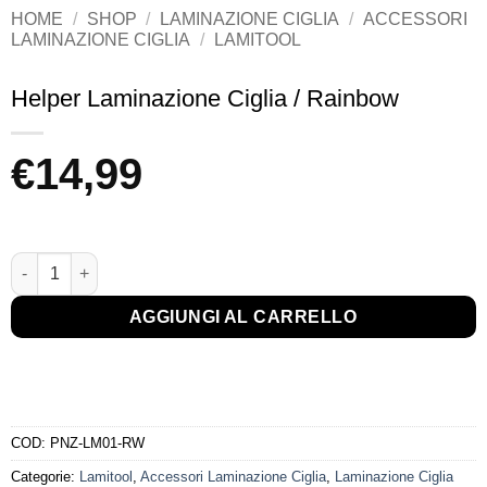
HOME
/
SHOP
/
LAMINAZIONE CIGLIA
/
ACCESSORI
LAMINAZIONE CIGLIA
/
LAMITOOL
Helper Laminazione Ciglia / Rainbow
€
14,99
Helper Laminazione Ciglia / Rainbow quantità
AGGIUNGI AL CARRELLO
COD:
PNZ-LM01-RW
Categorie:
Lamitool
,
Accessori Laminazione Ciglia
,
Laminazione Ciglia