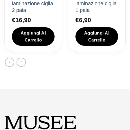
laminazione ciglia
laminazione ciglia
2 paia
1 paia
cia
€
16,90
€
6,90
zzo:
Aggiungi Al
Aggiungi Al
Carrello
Carrello
90
,90