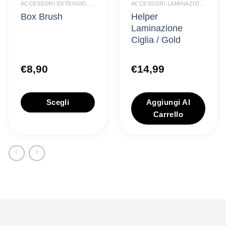
ACCESSORI EXTENSION CIGLIA
ACCESSORI LAMINAZIONE CIGLIA
Box Brush
Helper
Laminazione
Ciglia / Gold
€
8,90
€
14,99
Scegli
Aggiungi Al
Carrello
Questo
prodotto
ha
più
varianti.
Le
opzioni
possono
essere
scelte