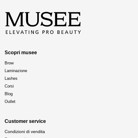
nella
pagina
del
prodotto
Scopri musee
Brow
Laminazione
Lashes
Corsi
Blog
Outlet
Customer service
Condizioni di vendita