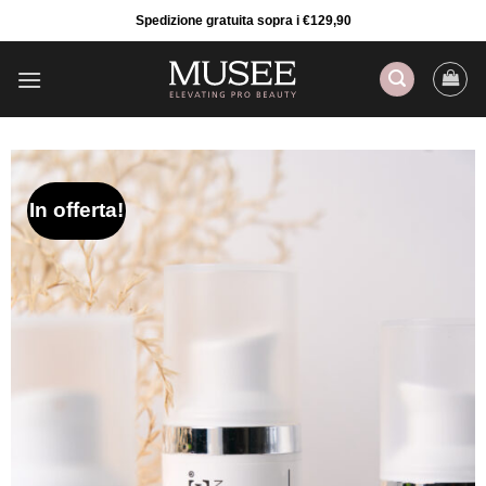
Salta
Spedizione gratuita sopra i €129,90
ai
contenuti
In offerta!