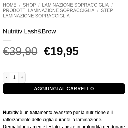
HOME
/
SHOP
/
LAMINAZIONE SOPRACCIGLIA
/
PRODOTTI LAMINAZIONE SOPRACCIGLIA
/
STEP
LAMINAZIONE SOPRACCIGLIA
Nutritiv Lash&Brow
Il
Il
€
39,90
€
19,95
prezzo
prezzo
originale
attuale
Nutritiv Lash&Brow quantità
era:
è:
AGGIUNGI AL CARRELLO
€39,90.
€19,95.
Nutritiv
è un trattamento avanzato per la nutrizione e il
rafforzamento delle ciglia durante la laminazione.
Dermatologicamente testato, agisce in profondità per donare